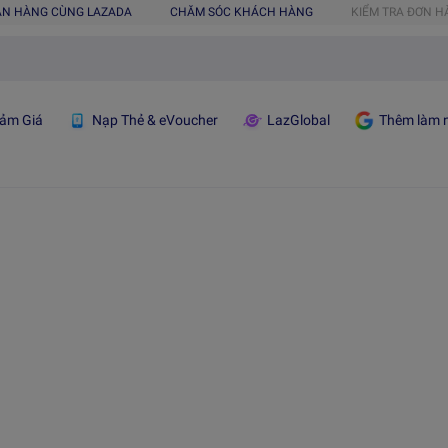
ÁN HÀNG CÙNG LAZADA
CHĂM SÓC KHÁCH HÀNG
KIỂM TRA ĐƠN 
ảm Giá
Nạp Thẻ & eVoucher
LazGlobal
Thêm làm n