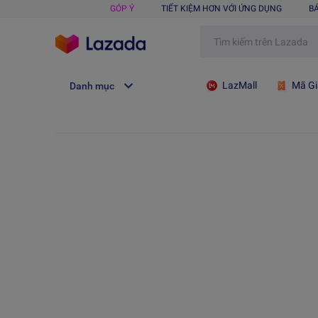
GÓP Ý
TIẾT KIỆM HƠN VỚI ỨNG DỤNG
B
LazMall
Mã Gi
Danh mục