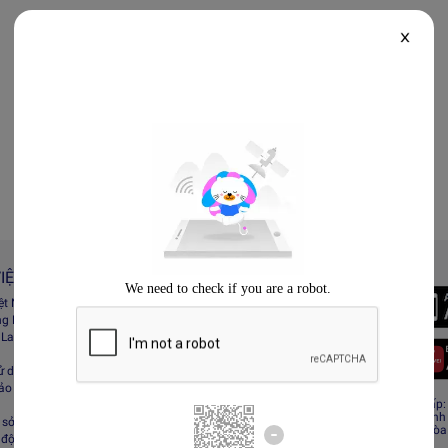
X
IỆT NAM
Always Better
iệt Nam
Tải App Lazada
ng Lazada
 Lazada Afﬁliate
ử dụng
bảo mật
CÔNG TY TNHH RECESS
Giấy CNĐKDN: 0308808576 – Ngày cấp: 0
Cơ quan cấp: Phòng Đăng ký kinh doanh
sở hữu trí tuệ
Địa chỉ đăng ký kinh doanh: Tầng 19, Tòa
 động sàn Lazada
Minh, Việt Nam