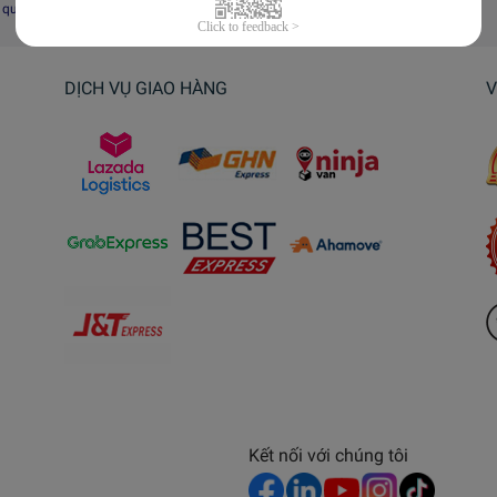
i quyết tranh chấp, khiếu nại
DỊCH VỤ GIAO HÀNG
V
Kết nối với chúng tôi